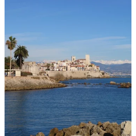
à
809.00€