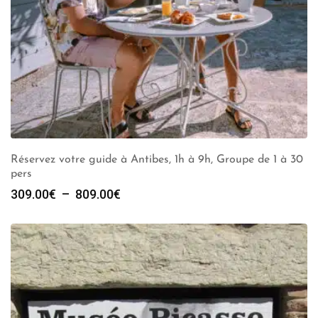
Réservez votre guide à Antibes, 1h à 9h, Groupe de 1 à 30
pers
Plage
309.00
€
–
809.00
€
de
prix :
309.00€
à
809.00€