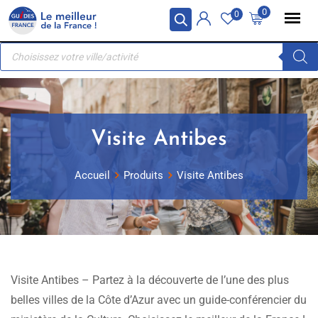
Skip
Panneau de gestion des cookies
0
0
to
Recherche
content
de
produits
Visite Antibes
Accueil
Produits
Visite Antibes
Visite Antibes – Partez à la découverte de l’une des plus
belles villes de la Côte d’Azur avec un guide-conférencier du