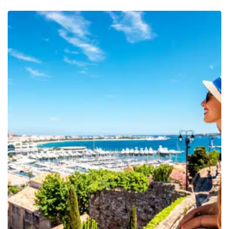
de
prix :
299.00€
à
849.00€