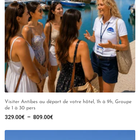
Visiter Antibes au départ de votre hôtel, 1h à 9h, Groupe
de 1 à 30 pers
Plage
329.00
€
–
809.00
€
de
prix :
329.00€