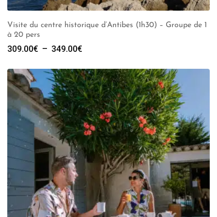
Visite du centre historique d’Antibes (1h30) – Groupe de 1
à 20 pers
Plage
309.00
€
–
349.00
€
de
prix :
309.00€
à
349.00€