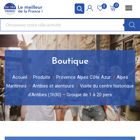
Skip
Panneau de gestion des cookies
0
0
to
Recherche
content
de
produits
Boutique
Accueil
Produits
Provence Alpes Côte Azur
Alpes
Maritimes
Antibes et alentours
Visite du centre historique
d’Antibes (1h30) – Groupe de 1 à 20 pers