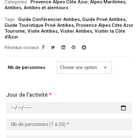
Categories:
Provence Alpes Côte Azur
,
Alpes Maritimes
,
prix :
Antibes
,
Antibes et alentours
309.00€
Tags:
Guide Conférencier Antibes
,
Guide Privé Antibes
,
à
Guide Touristique Privé Antibes
,
Provence Alpes Côte Azur
349.00€
Tourisme
,
Visite Antibes
,
Visiter Antibes
,
Visiter la Côte
d'Azur
Réseaux sociaux
Nb de personnes
Jour de l’activité
*