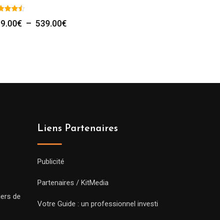
Plage
9.00
€
–
539.00
€
de
prix :
239.00€
à
539.00€
Liens Partenaires
Publicité
Partenaires / KitMedia
iers de
Votre Guide : un professionnel investi