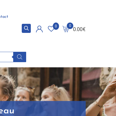
tact
0
0
0.00
€
leau