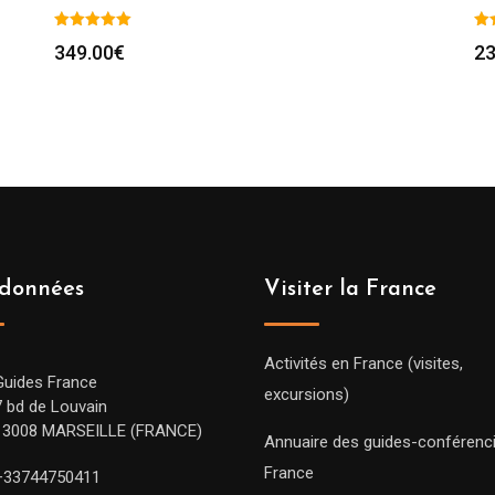
349.00
€
23
données
Visiter la France
Activités en France (visites,
Guides France
excursions)
7 bd de Louvain
13008 MARSEILLE (FRANCE)
Annuaire des guides-conférenc
France
+33744750411