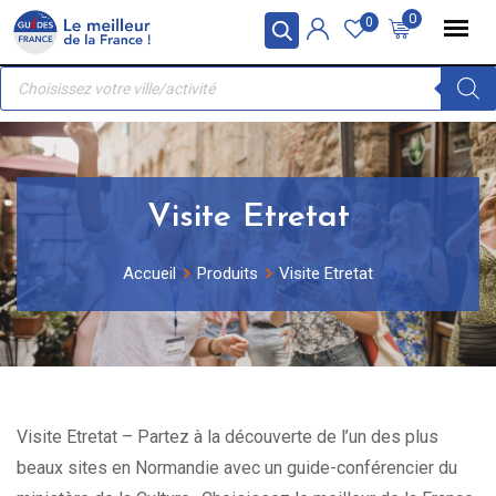
Skip
Panneau de gestion des cookies
0
0
to
Recherche
content
de
produits
Visite Etretat
Accueil
Produits
Visite Etretat
Visite Etretat – Partez à la découverte de l’un des plus
beaux sites en Normandie avec un guide-conférencier du