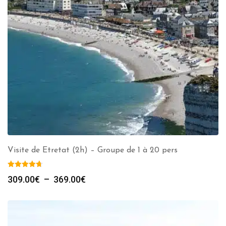
Visite de Etretat (2h) – Groupe de 1 à 20 pers
Plage
309.00
€
–
369.00
€
de
prix :
309.00€
à