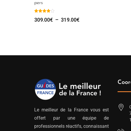
pers
Plage
309.00
€
–
319.00
€
de
prix :
309.00€
à
319.00€
Coor
Le meilleur de la France vous est
offert par une équipe de
professionnels réactifs, connaissant