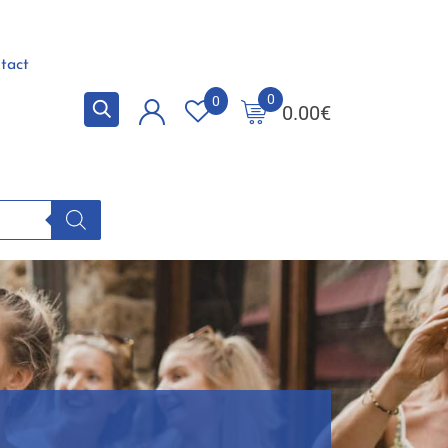
tact
0
0
0.00
€