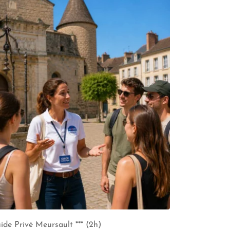
ide Privé Meursault *** (2h)