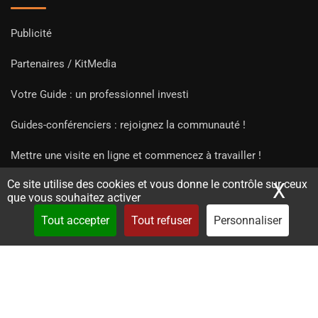
Publicité
Partenaires / KitMedia
Votre Guide : un professionnel investi
Guides-conférenciers : rejoignez la communauté !
Mettre une visite en ligne et commencez à travailler !
Ce site utilise des cookies et vous donne le contrôle sur ceux
X
Mas
que vous souhaitez activer
Tout accepter
Tout refuser
Personnaliser
Copyright Guides 2021. Tous droits réservés.
Développement
web sur mesure
par iSoluce