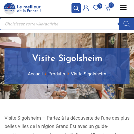
Skip
Panneau de gestion des cookies
0
0
to
Recherche
content
de
produits
Visite Sigolsheim
Accueil
Produits
Visite Sigolsheim
Visite Sigolsheim – Partez à la découverte de l’une des plus
belles villes de la région Grand Est avec un guide-