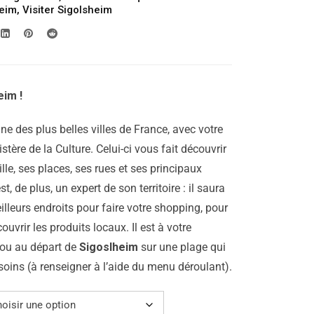
299.00€
heim
,
Visiter Sigolsheim
à
809.00€
im !
’une des plus belles villes de France, avec votre
tère de la Culture. Celui-ci vous fait découvrir
ille, ses places, ses rues et ses principaux
 de plus, un expert de son territoire : il saura
leurs endroits pour faire votre shopping, pour
uvrir les produits locaux. Il est à votre
ou au départ de
Sigoslheim
sur une plage qui
soins (à renseigner à l’aide du menu déroulant).