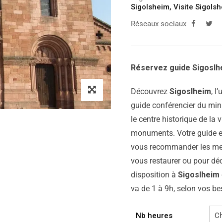
Sigolsheim
,
Visite Sigols
Réseaux sociaux
Réservez guide Sigoslhe
Découvrez
Sigoslheim
, l
guide conférencier du minis
le centre historique de la v
monuments. Votre guide est,
vous recommander les meil
vous restaurer ou pour déco
disposition à
Sigoslheim
va de 1 à 9h, selon vos be
Nb heures