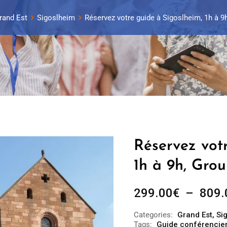
rand Est
Sigoslheim
Réservez votre guide à Sigoslheim, 1h à 9
Réservez votr
1h à 9h, Grou
299.00
€
–
809.
Categories:
Grand Est
,
Si
Tags:
Guide conférencier