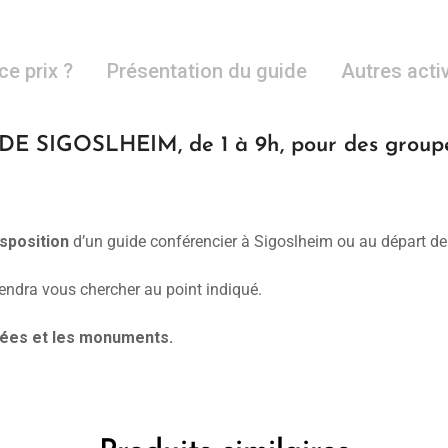
ce prix ?
Présentation du guide
Autres acti
 SIGOSLHEIM, de 1 à 9h, pour des groupes
sposition
d’un guide conférencier à Sigoslheim ou au départ de
iendra vous chercher au point indiqué.
usées et les monuments.