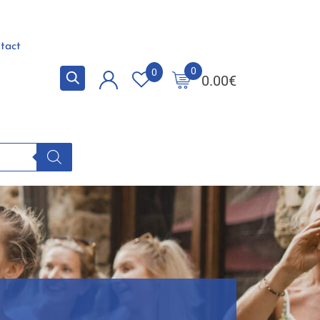
tact
0
0
0.00
€