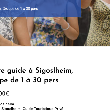
h, Groupe de 1 à 30 pers
e guide à Sigoslheim,
pe de 1 à 30 pers
Plage
00
€
de
goslheim
prix :
 Sigoslheim
,
Guide Touristique Privé