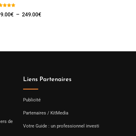
Plage
9.00
€
–
249.00
€
de
prix :
199.00€
à
249.00€
Liens Partenaires
Publicité
Partenaires / KitMedia
iers de
Votre Guide : un professionnel investi