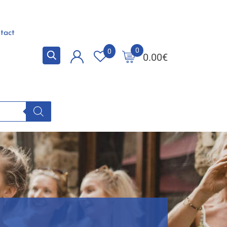
tact
0
0
0.00
€