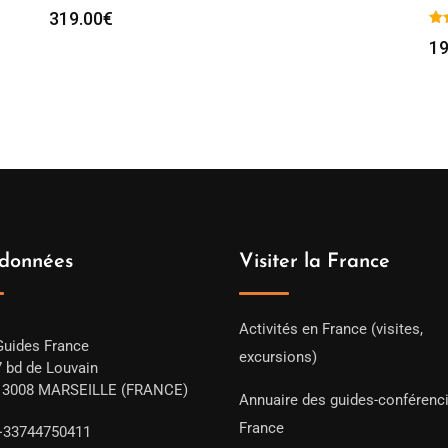
319.00
€
19
données
Visiter la France
Activités en France (visites,
Guides France
excursions)
7 bd de Louvain
13008 MARSEILLE (FRANCE)
Annuaire des guides-conférenc
France
+33744750411