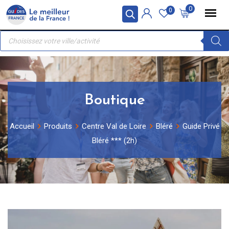
Skip
Panneau de gestion des cookies
0
0
to
Recherche
content
de
produits
Boutique
Accueil
Produits
Centre Val de Loire
Bléré
Guide Privé
Bléré *** (2h)