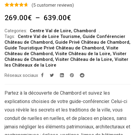
(
5
customer reviews)
Plage
269.00
€
–
639.00
€
de
Categories:
Centre Val de Loire
,
Chambord
prix :
Tags:
Centre Val de Loire Tourisme
,
Guide Conférencier
269.00€
Château de Chambord
,
Guide Privé Château de Chambord
,
Guide Touristique Privé Château de Chambord
,
Visite
à
Château de Chambord
,
Visite Château de la Loire
,
Visiter
639.00€
Château de Chambord
,
Visiter Château de la Loire
,
Visiter
les Châteaux de la Loire
Réseaux sociaux
Partez à la découverte de Chambord et suivez les
explications choisies de votre guide-conférencier. Celui-ci
vous révèle les secrets et les traditions de la ville, vous
conduit de ruelles en ruelles, et de places en places, sans
jamais négliger les éléments patrimoniaux, architecturaux et