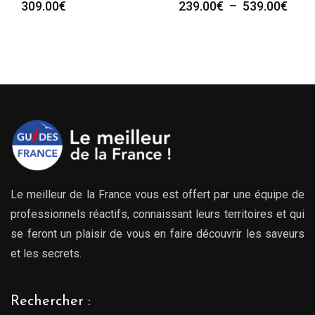
e
Plag
309.00
€
239.00
€
–
539.00
€
de
prix :
00€
239.
à
00€
539.
Le meilleur de la France vous est offert par une équipe de
professionnels réactifs, connaissant leurs territoires et qui
se feront un plaisir de vous en faire découvrir les saveurs
et les secrets.
Rechercher :