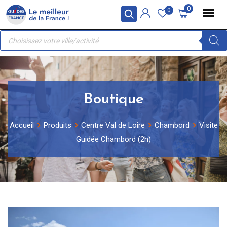
Skip
Panneau de gestion des cookies
0
0
to
Recherche
content
de
produits
Boutique
Accueil
Produits
Centre Val de Loire
Chambord
Visite
Guidée Chambord (2h)