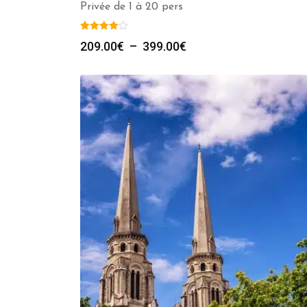
Privée de 1 à 20 pers
Plage
209.00
€
–
399.00
€
de
prix :
209.00€
à
399.00€