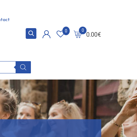
tact
0
0
0.00
€