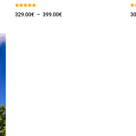
Plage
329.00
€
–
399.00
€
30
de
prix :
329.00€
à
399.00€