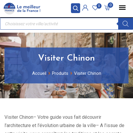
Skip
Panneau de gestion des cookies
0
0
to
Recherche
content
de
produits
Visiter Chinon
Accueil
Produits
Visiter Chinon
Visiter Chinon– Votre guide vous fait découvrir
l’architecture et l’évolution urbaine de la ville– A l’issue de