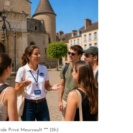
ide Privé Meursault *** (2h)