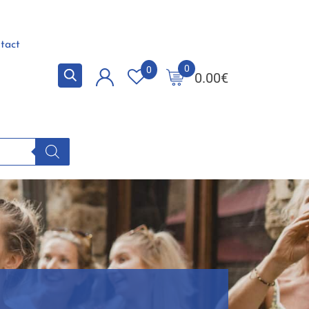
tact
0
0
0.00
€