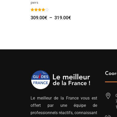
pers
Plage
309.00
€
–
319.00
€
de
prix :
309.00€
à
319.00€
Coor
Le meilleur de la France vous est
offert par une équipe de
professionnels réactifs, connaissant