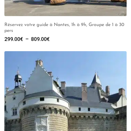
Réservez votre guide à Nantes, 1h à 9h, Groupe de 1 à 30
pers
Plage
299.00
€
–
809.00
€
de
prix :
299.00€
à
809.00€