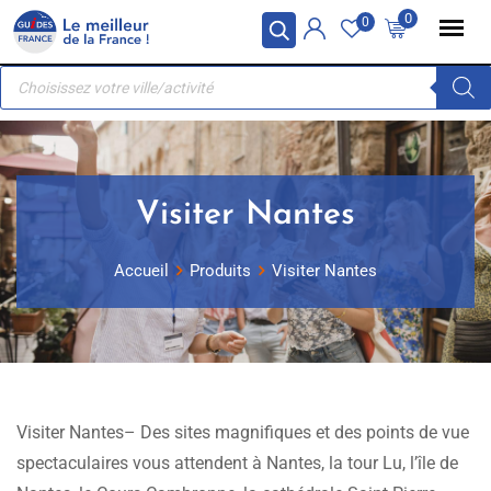
Skip
Panneau de gestion des cookies
0
0
to
Recherche
content
de
produits
Visiter Nantes
Accueil
Produits
Visiter Nantes
Visiter Nantes– Des sites magnifiques et des points de vue
spectaculaires vous attendent à Nantes, la tour Lu, l’île de