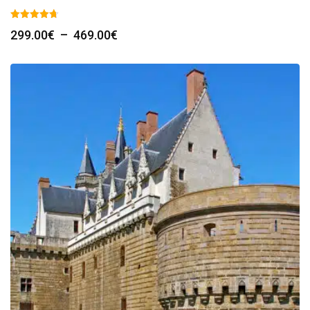
Plage
299.00
€
–
469.00
€
de
prix :
299.00€
à
469.00€