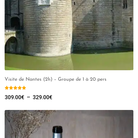
Visite de Nantes (2h) – Groupe de 1 à 20 pers
Plage
309.00
€
–
329.00
€
de
prix :
309.00€
à
329.00€