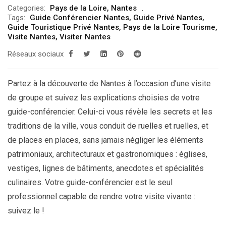
Categories:
Pays de la Loire
,
Nantes
prix :
Tags:
Guide Conférencier Nantes
,
Guide Privé Nantes
,
309.00€
Guide Touristique Privé Nantes
,
Pays de la Loire Tourisme
,
Visite Nantes
,
Visiter Nantes
à
Réseaux sociaux
329.00€
Partez à la découverte de Nantes à l’occasion d’une visite
de groupe et suivez les explications choisies de votre
guide-conférencier. Celui-ci vous révèle les secrets et les
traditions de la ville, vous conduit de ruelles et ruelles, et
de places en places, sans jamais négliger les éléments
patrimoniaux, architecturaux et gastronomiques : églises,
vestiges, lignes de bâtiments, anecdotes et spécialités
culinaires. Votre guide-conférencier est le seul
professionnel capable de rendre votre visite vivante :
suivez le !