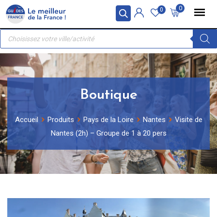
Skip
Panneau de gestion des cookies
0
0
to
Recherche
content
de
produits
Boutique
Accueil
Produits
Pays de la Loire
Nantes
Visite de
Nantes (2h) – Groupe de 1 à 20 pers