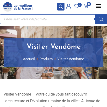
Skip
Panneau de gestion des cookies
0
0
to
Recherche
content
de
produits
Visiter Vendôme
Accueil
Produits
Visiter Vendôme
Visiter Vendôme – Votre guide vous fait découvrir
l’architecture et l’évolution urbaine de la ville– A l’issue de