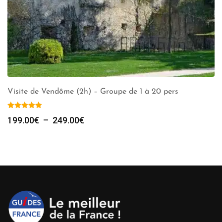
Visite de Vendôme (2h) – Groupe de 1 à 20 pers
Plage
199.00
€
–
249.00
€
de
prix :
199.00€
à
249.00€