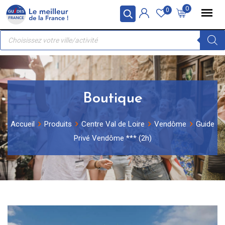
Skip
Panneau de gestion des cookies
0
0
to
Recherche
content
de
produits
Boutique
Accueil
Produits
Centre Val de Loire
Vendôme
Guide
Privé Vendôme *** (2h)