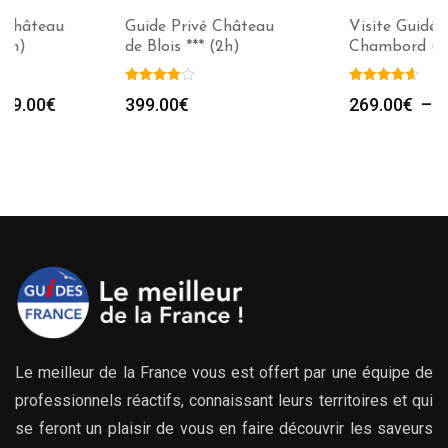
Guide Privé Château
Visite Guidée
de Blois *** (2h)
Chambord (2h)
e
Plag
399.00
€
269.00
€
–
639.00
€
de
prix :
00€
269.
à
00€
639.
Le meilleur de la France vous est offert par une équipe de
professionnels réactifs, connaissant leurs territoires et qui
se feront un plaisir de vous en faire découvrir les saveurs