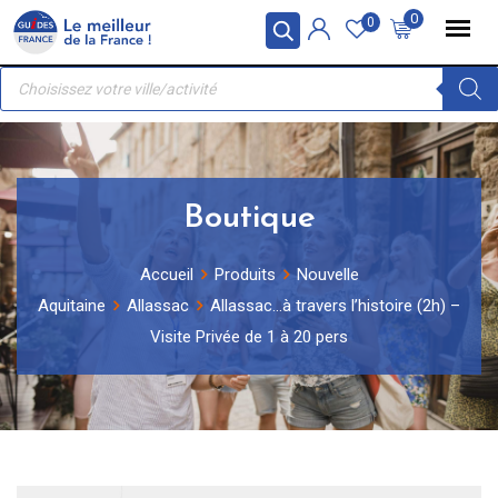
Skip
Panneau de gestion des cookies
0
0
to
Recherche
content
de
produits
Boutique
Accueil
Produits
Nouvelle
Aquitaine
Allassac
Allassac…à travers l’histoire (2h) –
Visite Privée de 1 à 20 pers