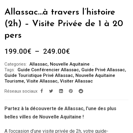
Allassac…à travers l’histoire
(2h) – Visite Privée de 1 à 20
pers
Plage
199.00
€
–
249.00
€
de
Categories:
Allassac
,
Nouvelle Aquitaine
prix :
Tags:
Guide Conférencier Allassac
,
Guide Privé Allassac
,
199.00€
Guide Touristique Privé Allassac
,
Nouvelle Aquitaine
Tourisme
,
Visite Allassac
,
Visiter Allassac
à
Réseaux sociaux
249.00€
Partez à la découverte de Allassac, l’une des plus
belles villes de Nouvelle Aquitaine !
A l’occasion d’une visite privée de 2h, votre guide-