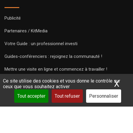
Publicité
Partenaires / KitMedia
Votre Guide : un professionnel investi
Guides-conférenciers : rejoignez la communauté !
Mettre une visite en ligne et commencez à travailler !
Ce site utilise des cookies et vous donne le contrôle sur
X
Mas
ceux que vous souhaitez activer
Tout accepter
Tout refuser
Personnaliser
Copyright Guides 2021. Tous droits réservés.
Développement
web sur mesure
par iSoluce