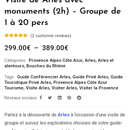
Visite de Arles avec
monuments (2h) – Groupe de
1 à 20 pers
(
2
customer reviews)
Plage
299.00
€
–
389.00
€
de
Categories:
Provence Alpes Côte Azur
,
Arles
,
Arles et
prix :
alentours
,
Bouches du Rhône
299.00€
Tags:
Guide Conférencier Arles
,
Guide Privé Arles
,
Guide
à
Touristique Privé Arles
,
Provence Alpes Côte Azur
389.00€
Tourisme
,
Visite Arles
,
Visiter Arles
,
Visiter la Provence
Réseaux sociaux
Partez à la découverte de
Arles
à l’occasion d’une visite de
groupe et suivez les explications choisies de votre guide-