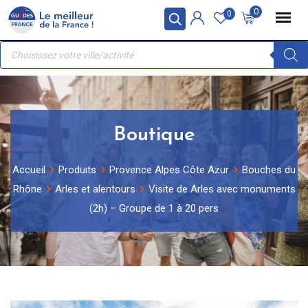
Skip
Panneau de gestion des cookies
0
0
to
Recherche
content
de
produits
Boutique
Accueil
Produits
Provence Alpes Côte Azur
Bouches du
Rhône
Arles et alentours
Visite de Arles avec monuments
(2h) – Groupe de 1 à 20 pers