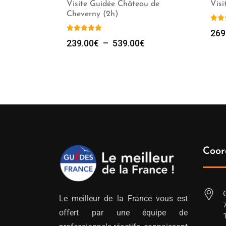
Visite Guidée Château de
Vis
Cheverny (2h)
269
Plage
239.00
€
–
539.00
€
de
prix :
239.00€
à
539.00€
Coor
Le meilleur de la France vous est
offert par une équipe de