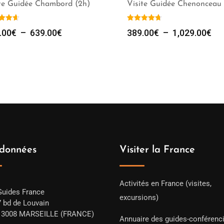
ite Guidée Chambord (2h)
Visite Guidée Chenonceau 
Plage
Pl
.00
€
–
639.00
€
389.00
€
–
1,029.00
€
de
de
prix :
prix
269.00€
38
à
à
639.00€
1,0
données
Visiter la France
Activités en France (visites,
Guides France
excursions)
7 bd de Louvain
13008 MARSEILLE (FRANCE)
Annuaire des guides-conférenc