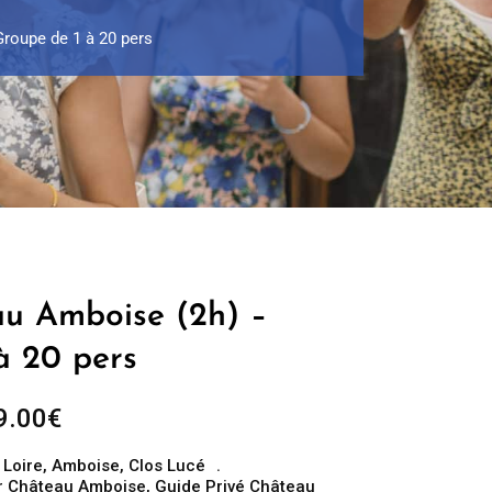
roupe de 1 à 20 pers
au Amboise (2h) –
à 20 pers
Plage
9.00
€
de
 Loire
,
Amboise
,
Clos Lucé
prix :
r Château Amboise
,
Guide Privé Château