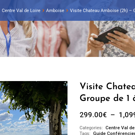
Centre Val de Loire
Amboise
Visite Chateau Amboise (2h) – G
Visite Chate
Groupe de 1 
299.00
€
–
1,09
Categories:
Centre Val de
Tags:
Guide Conférencie