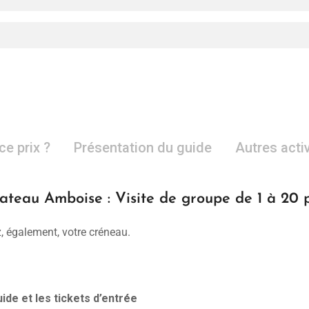
ce prix ?
Présentation du guide
Autres acti
hateau Amboise : Visite de groupe de 1 à 20 
, également, votre créneau.
ide et les tickets d’entrée