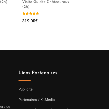
(2h)
Visite Guidée Châteauroux
(2h)
age
319.00
€
 :
9.00€
29.00€
Liens Partenaires
Publicité
Partenaires / KitMedia
iers de