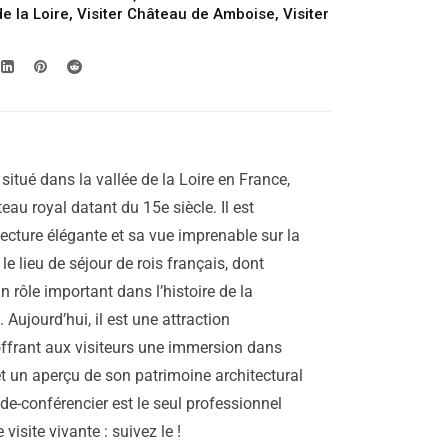
299.00€
e la Loire
,
Visiter Château de Amboise
,
Visiter
à
1,099.00€
itué dans la vallée de la Loire en France,
au royal datant du 15e siècle. Il est
tecture élégante et sa vue imprenable sur la
le lieu de séjour de rois français, dont
un rôle important dans l’histoire de la
Aujourd’hui, il est une attraction
 offrant aux visiteurs une immersion dans
 et un aperçu de son patrimoine architectural
de-conférencier est le seul professionnel
visite vivante : suivez le !