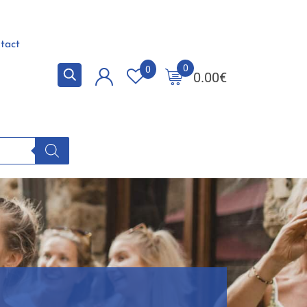
tact
0
0
0.00
€