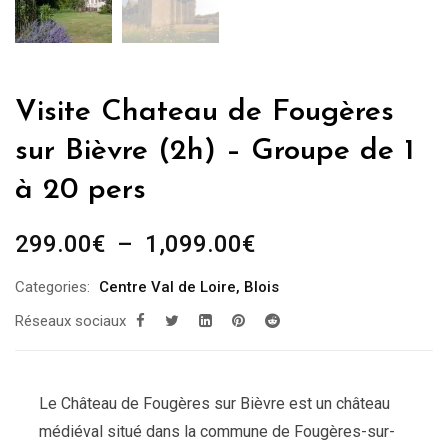
Visite Chateau de Fougères
sur Bièvre (2h) – Groupe de 1
à 20 pers
Plage
299.00
€
–
1,099.00
€
de
Categories:
Centre Val de Loire
,
Blois
prix :
Réseaux sociaux
299.00€
à
1,099.00€
Le Château de Fougères sur Bièvre est un château
médiéval situé dans la commune de Fougères-sur-