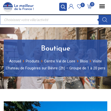
Skip
Panneau de gestion des cookies
0
0
to
Recherche
content
de
produits
Boutique
Accueil
Produits
Centre Val de Loire
Blois
Visite
Chateau de Fougères sur Bièvre (2h) – Groupe de 1 à 20 pers