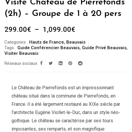
Visite Chateau de Pierrefonds
(2h) – Groupe de 1 à 20 pers
Plage
299.00
€
–
1,099.00
€
de
Categories:
Hauts de France
,
Beauvais
prix :
Tags:
Guide Conférencier Beauvais
,
Guide Privé Beauvais
,
299.00€
Visiter Beauvais
à
Réseaux sociaux
1,099.00€
Le Château de Pierrefonds est un impressionnant
château situé dans la commune de Pierrefonds, en
France. Il a été largement restauré au XIXe siècle par
l’architecte Eugène Viollet-le-Duc, dans un style néo-
gothique. Le château se caractérise par ses tours
imposantes, ses remparts, et son magnifique