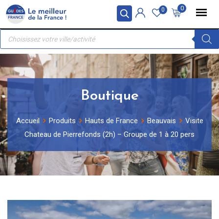
Skip
Panneau de gestion des cookies
0
0
to
Recherche
content
de
produits
Boutique
Accueil
Produits
Hauts de France
Beauvais
Visite
Chateau de Pierrefonds (2h) – Groupe de 1 à 20 pers