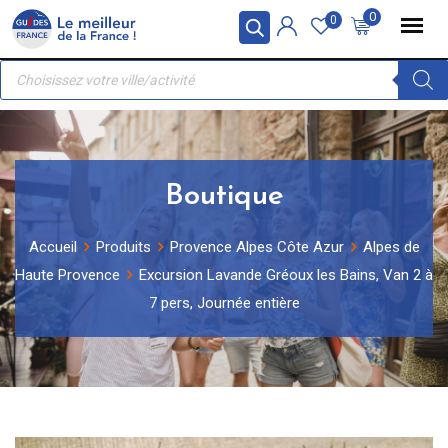
Skip
Panneau de gestion des cookies
0
0
to
Recherche
content
de
produits
Boutique
Accueil
Produits
Provence Alpes Côte Azur
Alpes de
Haute Provence
Excursion Lavande Gréoux les Bains, Van 2 à
7 pers, Journée entière