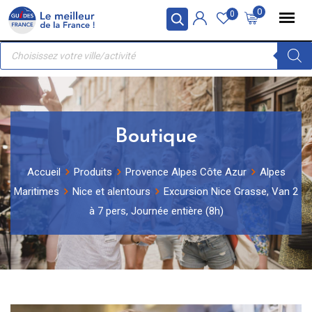
Skip
Panneau de gestion des cookies
0
0
to
Recherche
content
de
produits
Boutique
Accueil
Produits
Provence Alpes Côte Azur
Alpes
Maritimes
Nice et alentours
Excursion Nice Grasse, Van 2
à 7 pers, Journée entière (8h)