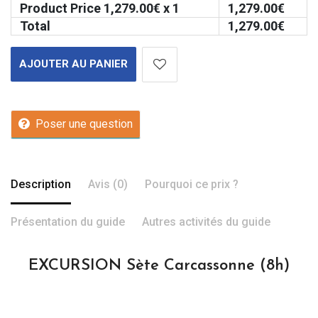
Product Price
1,279.00
€ x 1
1,279.00
€
Total
1,279.00
€
AJOUTER AU PANIER
Poser une question
Description
Avis (0)
Pourquoi ce prix ?
Présentation du guide
Autres activités du guide
EXCURSION Sète Carcassonne (8h)