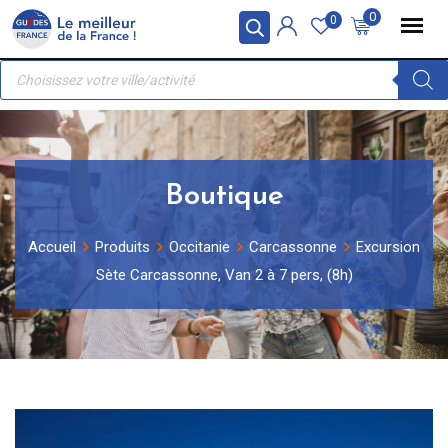
Skip
Panneau de gestion des cookies
0
0
to
Recherche
content
de
produits
Boutique
Accueil
Produits
Occitanie
Carcassonne
Excursion
Sète Carcassonne, Van 2 à 7 pers, (8h)