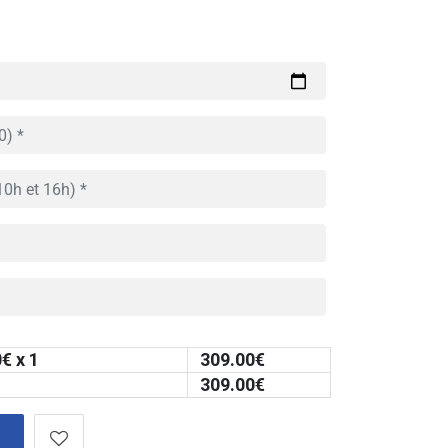
0
€ x 1
309.00
€
309.00
€