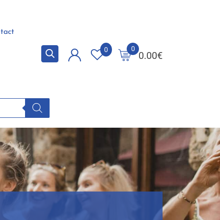
tact
0
0
0.00
€