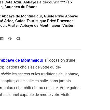
es Côte Azur
,
Abbayes à découvrir *** (six
rs
,
Bouches du Rhône
r Abbaye de Montmajour
,
Guide Privé Abbaye
vé Arles
,
Guide Touristique Privé Provence
,
jour
,
Visiter Abbaye de Montmajour
,
Visiter
’
abbaye de Montmajour
à l’occasion d’une
 explications choisies de votre guide-
révèle les secrets et les traditions de l’abbaye,
chapitre, et de salle en salle, sans jamais
imoniaux et architecturaux du site. Votre guide-
ofessionnel capable de rendre votre visite