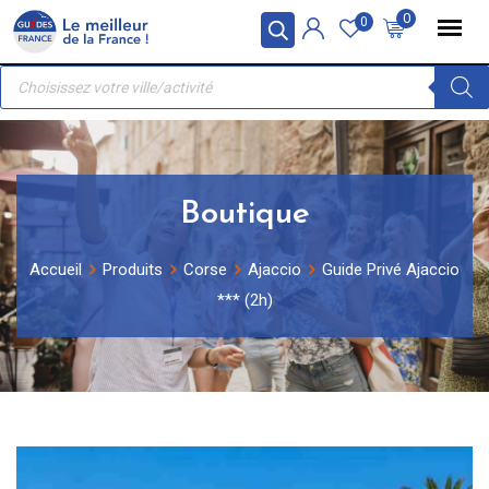
Skip
Panneau de gestion des cookies
0
0
to
Recherche
content
de
produits
Boutique
Accueil
Produits
Corse
Ajaccio
Guide Privé Ajaccio
*** (2h)