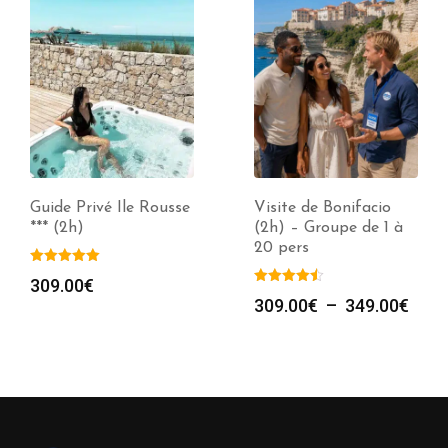
Guide Privé Ile Rousse
Visite de Bonifacio
*** (2h)
(2h) – Groupe de 1 à
20 pers
309.00
€
Plag
309.00
€
–
349.00
€
de
prix :
309.
à
349.