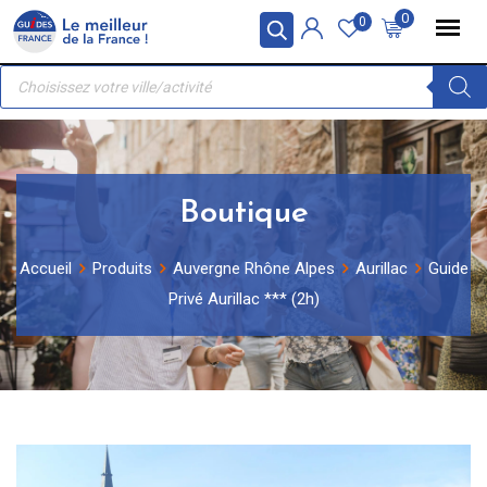
Skip
Panneau de gestion des cookies
0
0
to
Recherche
content
de
produits
Boutique
Accueil
Produits
Auvergne Rhône Alpes
Aurillac
Guide
Privé Aurillac *** (2h)