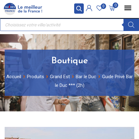
Skip
Panneau de gestion des cookies
0
0
to
Recherche
content
de
produits
Boutique
Accueil
Produits
Grand Est
Bar le Duc
Guide Privé Bar
le Duc *** (2h)