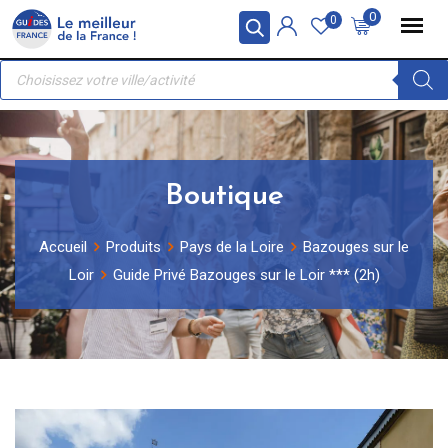
Skip
Panneau de gestion des cookies
0
0
to
Recherche
content
de
produits
Boutique
Accueil
Produits
Pays de la Loire
Bazouges sur le
Loir
Guide Privé Bazouges sur le Loir *** (2h)