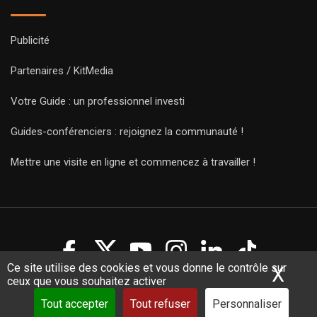
Publicité
Partenaires / KitMedia
Votre Guide : un professionnel investi
Guides-conférenciers : rejoignez la communauté !
Mettre une visite en ligne et commencez à travailler !
Ce site utilise des cookies et vous donne le contrôle sur
X
Mas
ceux que vous souhaitez activer
Copyright Guides 2021. Tous droits réservés.
Développement
web sur mesure
par iSoluce
Tout accepter
Tout refuser
Personnaliser