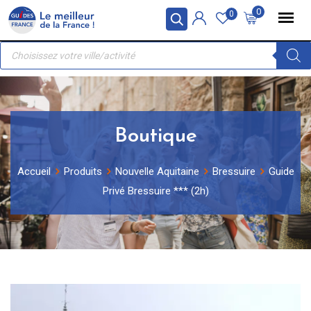
Skip
Panneau de gestion des cookies
0
0
to
Recherche
content
de
produits
Boutique
Accueil
Produits
Nouvelle Aquitaine
Bressuire
Guide
Privé Bressuire *** (2h)