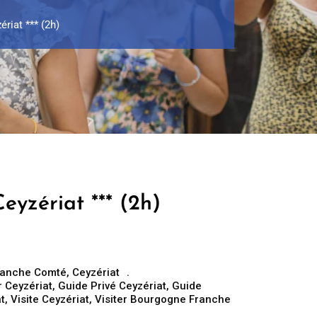
riat *** (2h)
eyzériat *** (2h)
ranche Comté
,
Ceyzériat
 Ceyzériat
,
Guide Privé Ceyzériat
,
Guide
t
,
Visite Ceyzériat
,
Visiter Bourgogne Franche