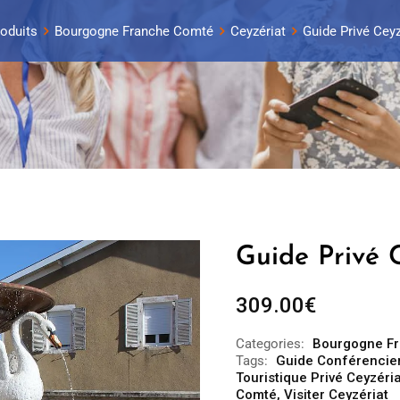
oduits
Bourgogne Franche Comté
Ceyzériat
Guide Privé Ceyzé
Guide Privé C
309.00
€
Categories:
Bourgogne F
Tags:
Guide Conférencier
Touristique Privé Ceyzéria
Comté
,
Visiter Ceyzériat