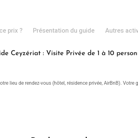
ce prix ?
Présentation du guide
Autres acti
de Ceyzériat : Visite Privée de 1 à 10 perso
otre lieu de rendez-vous (hôtel, résidence privée, AirBnB). Votre