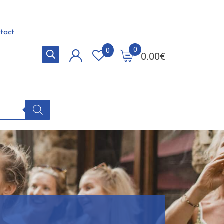
tact
0
0
0.00
€