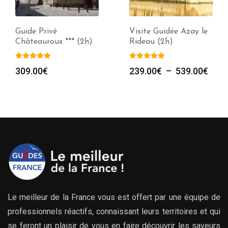
Guide Privé
Visite Guidée Azay le
Châteauroux *** (2h)
Rideau (2h)
Plag
309.00
€
239.00
€
–
539.00
€
de
prix :
239.
à
539.
Le meilleur de la France vous est offert par une équipe de
professionnels réactifs, connaissant leurs territoires et qui
se feront un plaisir de vous en faire découvrir les saveurs