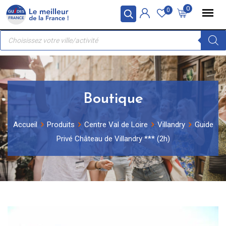
Skip
Panneau de gestion des cookies
0
0
to
Recherche
content
de
produits
Boutique
Accueil
Produits
Centre Val de Loire
Villandry
Guide
Privé Château de Villandry *** (2h)