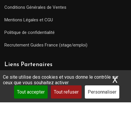
Conditions Générales de Ventes
Mentions Légales et CGU
Politique de confidentialité
Recrutement Guides France (stage/emploi)
Liens Partenaires
Ce site utilise des cookies et vous donne le contrôle sur
X
Mas
ceux que vous souhaitez activer
Publicité
Tout accepter
Tout refuser
Personnaliser
Partenaires / KitMedia
Votre Guide : un professionnel investi
Guides-conférenciers : rejoignez la communauté !