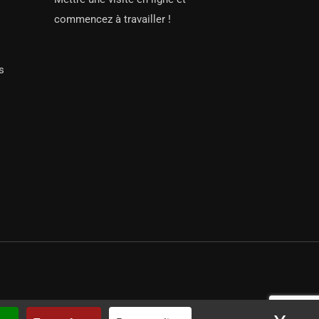
commencez à travailler !
s
par iSoluce