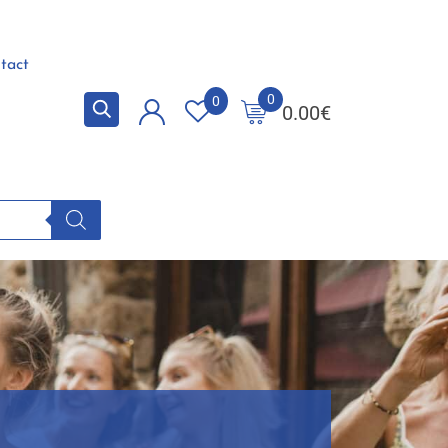
tact
0
0
0.00
€