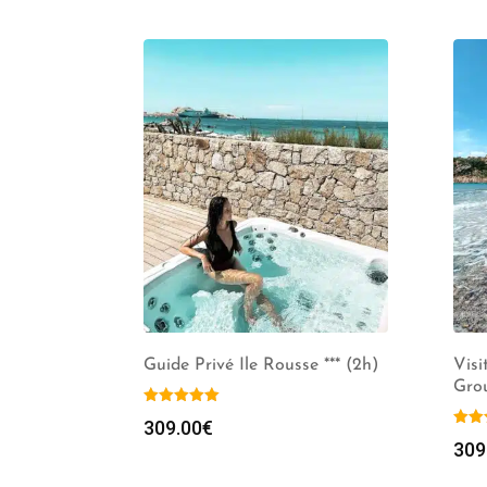
Guide Privé Ile Rousse *** (2h)
Visi
Grou
309.00
€
309