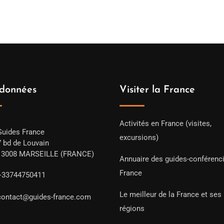
prix :
309.00€
à
349.00€
données
Visiter la France
Activités en France (visites,
Guides France
excursions)
7 bd de Louvain
13008 MARSEILLE (FRANCE)
Annuaire des guides-conférenc
France
+33744750411
Le meilleur de la France et ses
contact@guides-france.com
régions