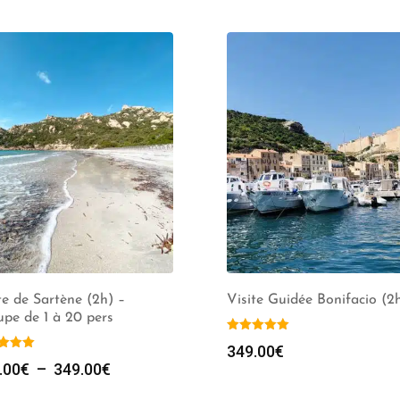
te de Sartène (2h) –
Visite Guidée Bonifacio (2
pe de 1 à 20 pers
349.00
€
Plage
.00
€
–
349.00
€
de