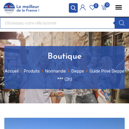
Skip
Panneau de gestion des cookies
0
0
to
Recherche
content
de
produits
Boutique
Accueil
Produits
Normandie
Dieppe
Guide Privé Dieppe
*** (2h)