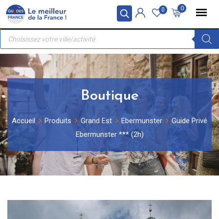
Skip
Panneau de gestion des cookies
0
0
to
Recherche
content
de
produits
Boutique
Accueil
Produits
Grand Est
Ebermunster
Guide Privé
Ebermunster *** (2h)