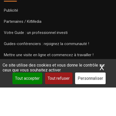
Publicité
Partenaires / KitMedia
Votre Guide : un professionnel investi
Guides-conférenciers : rejoignez la communauté !
Mettre une visite en ligne et commencez à travailler !
Ce site utilise des cookies et vous donne le contrôle sur
X
Mas
ceux que vous souhaitez activer
Tout accepter
Tout refuser
Personnaliser
Copyright Guides 2021. Tous droits réservés.
Développement
web sur mesure
par iSoluce