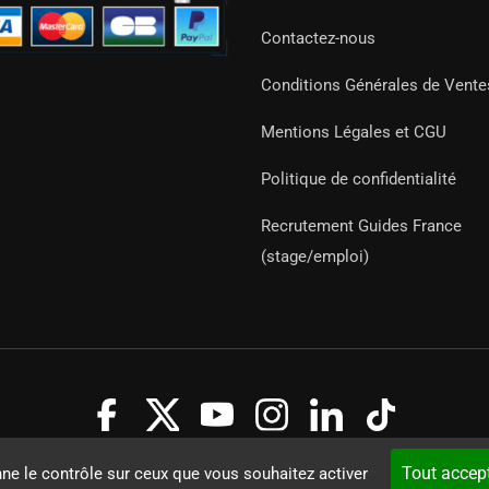
Contactez-nous
Conditions Générales de Vente
Mentions Légales et CGU
Politique de confidentialité
Recrutement Guides France
(stage/emploi)
Guides 2021. Tous droits réservés.
Développement web sur mesure
Tout accep
nne le contrôle sur ceux que vous souhaitez activer