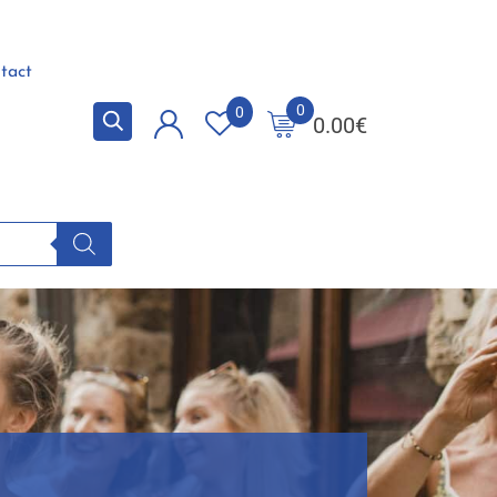
tact
0
0
0.00
€