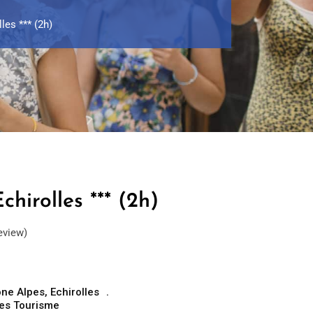
les *** (2h)
chirolles *** (2h)
eview)
ne Alpes
,
Echirolles
es Tourisme