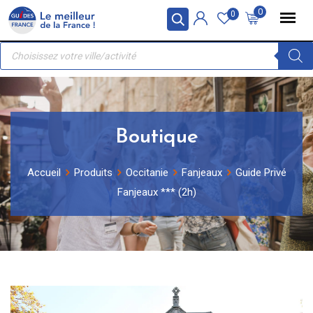
Skip
Panneau de gestion des cookies
0
0
to
Recherche
content
de
produits
Boutique
Accueil
Produits
Occitanie
Fanjeaux
Guide Privé
Fanjeaux *** (2h)