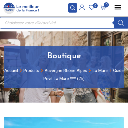
Skip
Panneau de gestion des cookies
0
0
to
Recherche
content
de
produits
Boutique
Accueil
Produits
Auvergne Rhône Alpes
La Mure
Guide
Privé La Mure *** (2h)