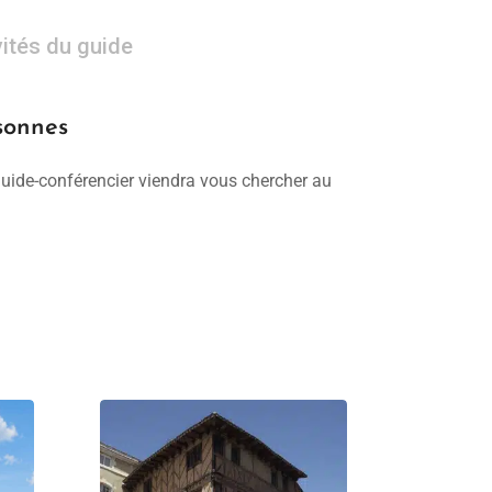
vités du guide
rsonnes
 guide-conférencier viendra vous chercher au