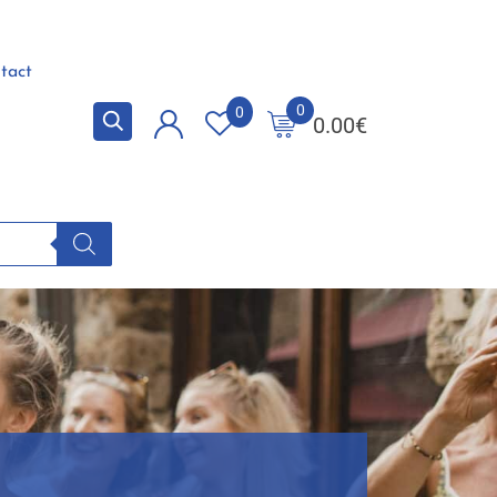
tact
0
0
0.00
€