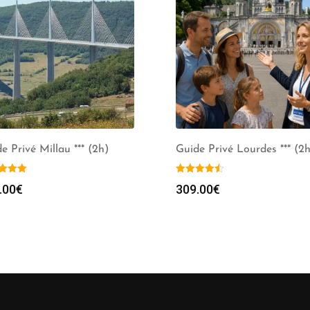
e Privé Millau *** (2h)
Guide Privé Lourdes *** (2h
.00
€
309.00
€