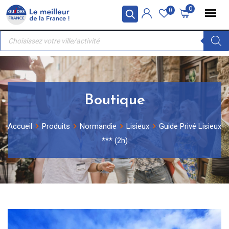
Skip
Panneau de gestion des cookies
0
0
to
Recherche
content
de
produits
Boutique
Accueil
Produits
Normandie
Lisieux
Guide Privé Lisieux
*** (2h)