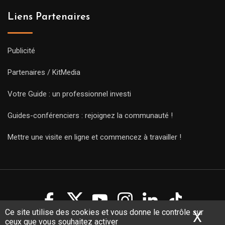
Liens Partenaires
Publicité
Partenaires / KitMedia
Votre Guide : un professionnel investi
Guides-conférenciers : rejoignez la communauté !
Mettre une visite en ligne et commencez à travailler !
Ce site utilise des cookies et vous donne le contrôle sur
X
Mas
ceux que vous souhaitez activer
Copyright Guides 2021. Tous droits réservés.
Développement