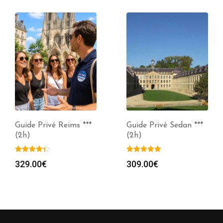
Guide Privé Sedan ***
Visite Guidée Troyes
(2h)
(2h)
309.00
€
329.00
€