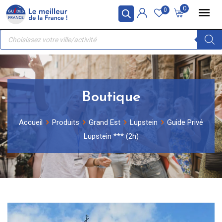
Skip
Panneau de gestion des cookies
0
0
to
Recherche
content
de
produits
Boutique
Accueil
Produits
Grand Est
Lupstein
Guide Privé
Lupstein *** (2h)