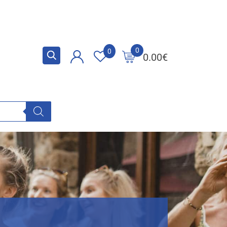
0
0
0.00
€