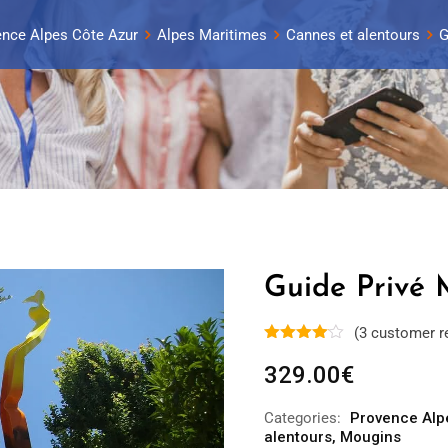
ence Alpes Côte Azur
Alpes Maritimes
Cannes et alentours
G
Guide Privé 
(
3
customer r
329.00
€
Categories:
Provence Alp
alentours
,
Mougins