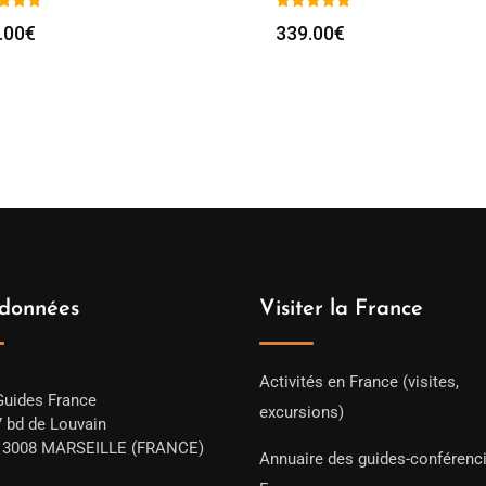
.00
€
339.00
€
données
Visiter la France
Activités en France (visites,
Guides France
excursions)
7 bd de Louvain
13008 MARSEILLE (FRANCE)
Annuaire des guides-conférenc