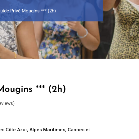
uide Privé Mougins *** (2h)
Mougins *** (2h)
eviews)
es Côte Azur
,
Alpes Maritimes
,
Cannes et