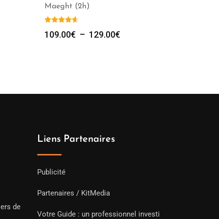
Maeght (2h)
Plage
109.00
€
–
129.00
€
de
prix :
109.00€
à
129.00€
Liens Partenaires
Publicité
Partenaires / KitMedia
iers de
Votre Guide : un professionnel investi