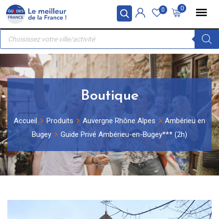
Skip
Panneau de gestion des cookies
0
0
to
Recherche
content
de
produits
Boutique
Accueil
Produits
Auvergne Rhône Alpes
Ambérieu en
Bugey
Guide Privé Ambérieu-en-Bugey*** (2h)