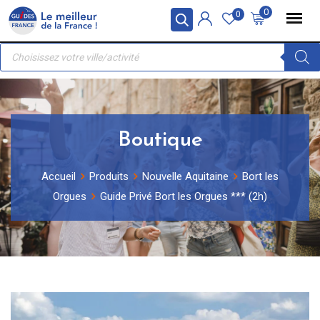
Skip
Panneau de gestion des cookies
0
0
to
Recherche
content
de
produits
Boutique
Accueil
Produits
Nouvelle Aquitaine
Bort les
Orgues
Guide Privé Bort les Orgues *** (2h)