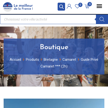
Skip
Panneau de gestion des cookies
0
0
to
Recherche
content
de
produits
Boutique
Accueil
Produits
Bretagne
Camaret
Guide Privé
Camaret *** (2h)