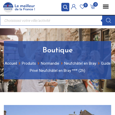
Skip
Panneau de gestion des cookies
0
0
to
Recherche
content
de
produits
Boutique
Accueil
Produits
Normandie
Neufchâtel en Bray
Guide
Privé Neufchâtel en Bray *** (2h)