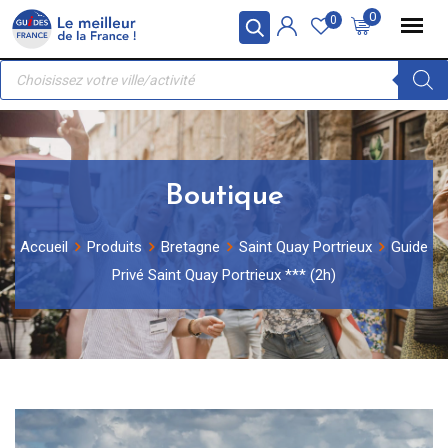
Skip
Panneau de gestion des cookies
0
0
to
Recherche
content
de
produits
Boutique
Accueil
Produits
Bretagne
Saint Quay Portrieux
Guide
Privé Saint Quay Portrieux *** (2h)