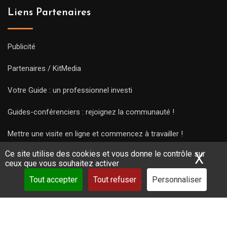
Liens Partenaires
Publicité
Partenaires / KitMedia
Votre Guide : un professionnel investi
Guides-conférenciers : rejoignez la communauté !
Mettre une visite en ligne et commencez à travailler !
Ce site utilise des cookies et vous donne le contrôle sur
X
Mas
ceux que vous souhaitez activer
Tout accepter
Tout refuser
Personnaliser
Copyright Guides 2021. Tous droits réservés.
Développement