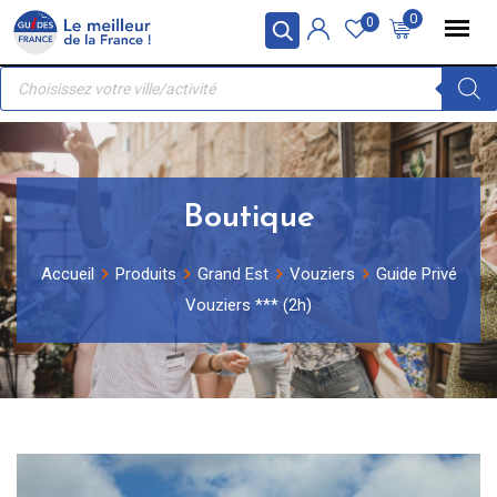
Skip
Panneau de gestion des cookies
0
0
to
Recherche
content
de
produits
Boutique
Accueil
Produits
Grand Est
Vouziers
Guide Privé
Vouziers *** (2h)