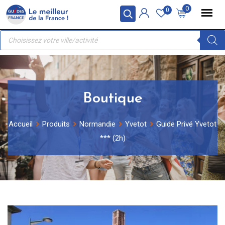
Skip
Panneau de gestion des cookies
0
0
to
Recherche
content
de
produits
Boutique
Accueil
Produits
Normandie
Yvetot
Guide Privé Yvetot
*** (2h)